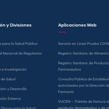
ón y Divisiones
Aplicaciones Web
a para la Salud Pública
Servicio en Línea Prueba COVI
d Nacional de Regulación
Registro Sanitario de Alimento
a
Registro Sanitario de Product
 e Investigación
Farmacéutico
s de Salud
Consulta Pública de Estableci
autorizados por la Dirección d
ción y Desarrollo
Farmacia
ción Externa
VUCEN – Trámite de factura d
producto farmacéutico y de o
 Físicos para la Salud