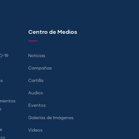
Centro de Medios
D-19
Noticias
Campañas
os
Cartilla
Audios
mientos
Eventos
e
Galerías de Imágenes
e
Videos
tro