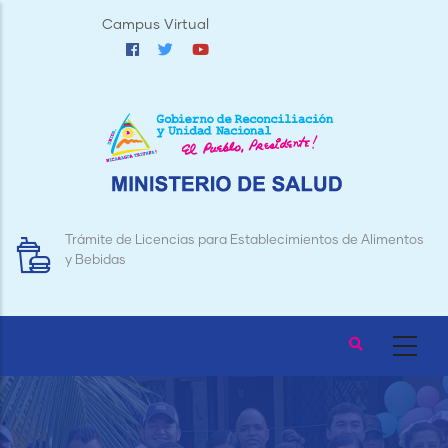
Pasar
Campus Virtual
al
contenido
principal
Trámite de Licencias para Establecimientos de Alimentos
y Bebidas