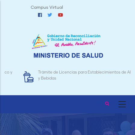
Pasar
Campus Virtual
al
contenido
principal
Trámite de Licencias para Establecimientos de Alimentos
y Bebidas