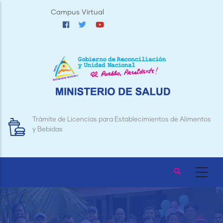
Pasar
Campus Virtual
al
contenido
principal
Trámite de Licencias para Establecimientos de Alimentos
y Bebidas