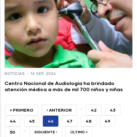
NOTICIAS
-
16 SEP, 2024
Centro Nacional de Audiología ha brindado
atención médica a más de mil 700 niños y niñas
…
PRIMERA
« PRIMERO
PÁGINA
‹ ANTERIOR
PAGE
42
PAGE
43
PÁGINA
ANTERIOR
PAGE
44
PAGE
45
PÁGINA
46
PAGE
47
PAGE
48
PAGE
49
…
ACTUAL
PAGE
50
SIGUIENTE
SIGUIENTE ›
ÚLTIMA
ÚLTIMO »