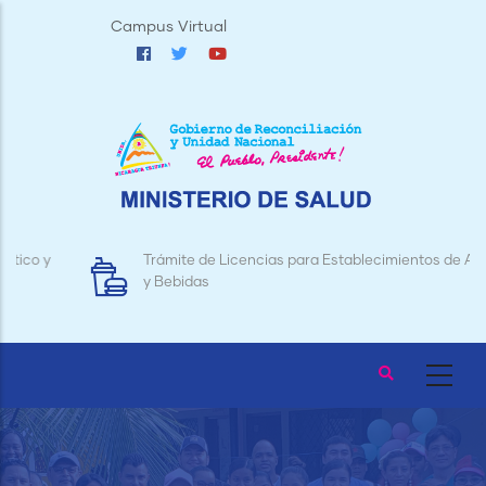
Pasar
Campus Virtual
al
contenido
principal
Trámite de Licencias para Establecimientos de Alimentos
y Bebidas