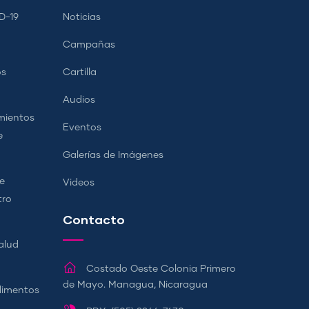
D-19
Noticias
Campañas
os
Cartilla
Audios
mientos
Eventos
e
Galerías de Imágenes
e
Videos
tro
Contacto
alud
Costado Oeste Colonia Primero
de Mayo. Managua, Nicaragua
Alimentos