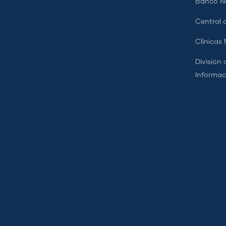
Banco Na
Central d
Clínicas
División 
Informac