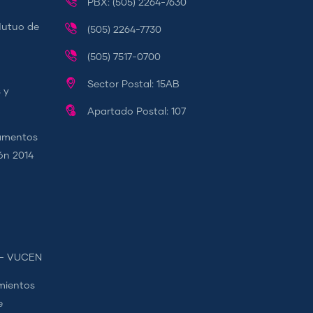
PBX: (505) 2264-7630
Mutuo de
(505) 2264-7730
(505) 7517-0700
Sector Postal: 15AB
 y
Apartado Postal: 107
camentos
ión 2014
s - VUCEN
mientos
e