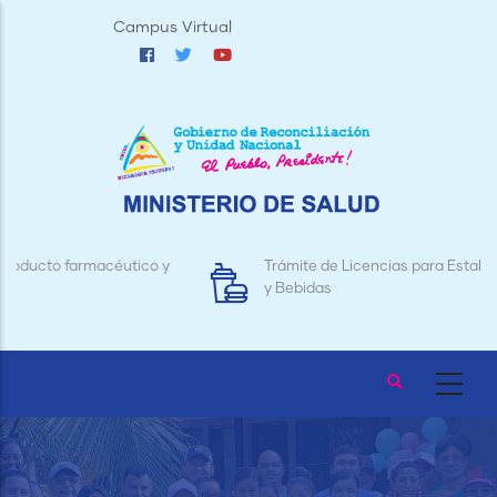
Pasar
Campus Virtual
al
contenido
principal
Trámite de Licencias para Establecimientos de Alimentos
y Bebidas