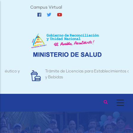
Pasar
Campus Virtual
al
contenido
principal
Trámite de Licencias para Establecimientos de Alimentos
y Bebidas