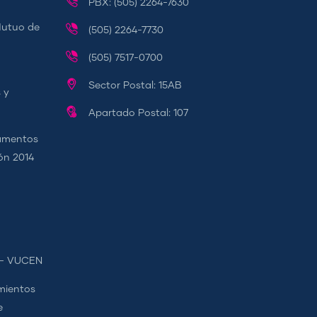
PBX: (505) 2264-7630
Mutuo de
(505) 2264-7730
(505) 7517-0700
Sector Postal: 15AB
 y
Apartado Postal: 107
camentos
ión 2014
s - VUCEN
mientos
e