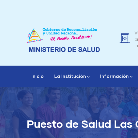
Pasar
al
contenido
principal
 Médicos
VUCEN – Trámite de factura de
producto farmacéutico y de otro
interés sanitario
Navegación
principal
Inicio
La Institución
Información
Autoridad Nacional de Regu
División de
Puesto de Salud Las