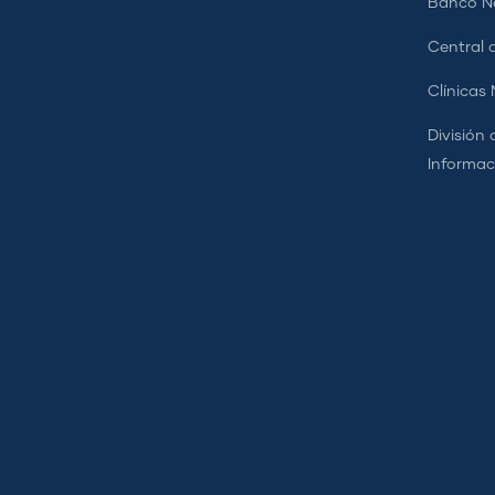
Banco Na
Central d
Clínicas
División 
Informac