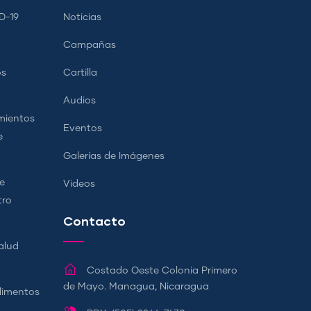
D-19
Noticias
Campañas
os
Cartilla
Audios
mientos
Eventos
e
Galerías de Imágenes
e
Videos
tro
Contacto
alud
Costado Oeste Colonia Primero
de Mayo. Managua, Nicaragua
Alimentos