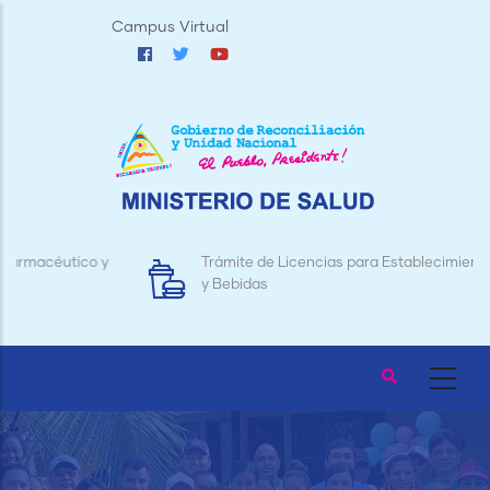
Pasar
Campus Virtual
al
contenido
principal
Trámite de Licencias para Establecimientos de Alimentos
y Bebidas