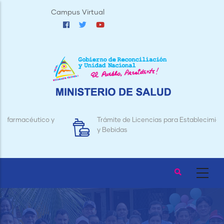
Pasar
Campus Virtual
al
contenido
principal
Trámite de Licencias para Establecimientos de Alimentos
y Bebidas