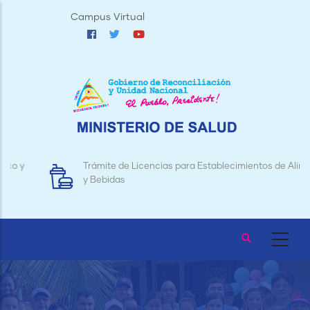
Pasar
Campus Virtual
al
contenido
principal
Trámite de Licencias para Establecimientos de Alimentos
y Bebidas