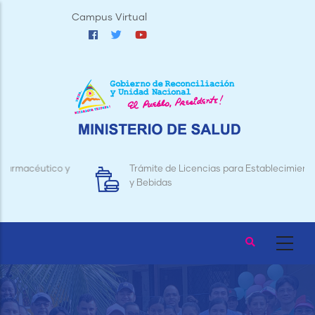
Pasar
Campus Virtual
al
contenido
principal
Trámite de Licencias para Establecimientos de Alimentos
y Bebidas