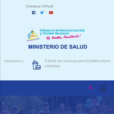
Pasar
Campus Virtual
al
contenido
principal
Trámite de Licencias para Establecimientos de Alimentos
y Bebidas