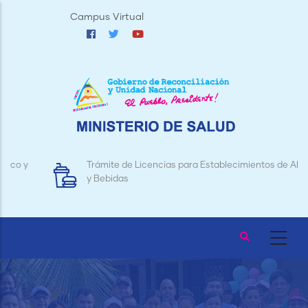
Pasar
Campus Virtual
al
contenido
principal
Trámite de Licencias para Establecimientos de Alimentos
y Bebidas