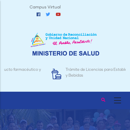
Pasar
Campus Virtual
al
contenido
principal
y
Trámite de Licencias para Establecimientos de Alimentos
y Bebidas