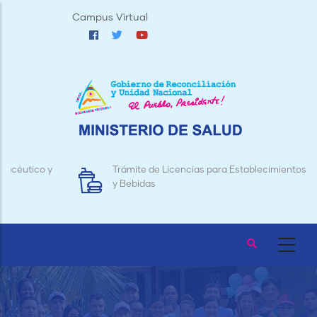
Pasar
Campus Virtual
al
contenido
principal
Trámite de Licencias para Establecimientos de Alimentos
y Bebidas