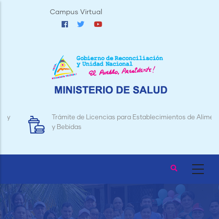
Pasar
Campus Virtual
al
contenido
principal
Trámite de Licencias para Establecimientos de Alimentos
y Bebidas