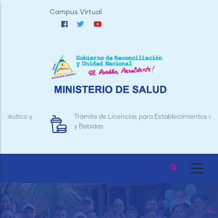
Pasar
Campus Virtual
al
contenido
principal
Trámite de Licencias para Establecimientos de Alimentos
y Bebidas