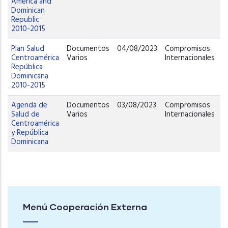
America and
E
Dominican
Republic
2010-2015
Plan Salud
Documentos
04/08/2023
Compromisos
D
Centroamérica
Varios
Internacionales
C
República
E
Dominicana
2010-2015
Agenda de
Documentos
03/08/2023
Compromisos
D
Salud de
Varios
Internacionales
C
Centroamérica
E
y República
Dominicana
Menú Cooperación Externa