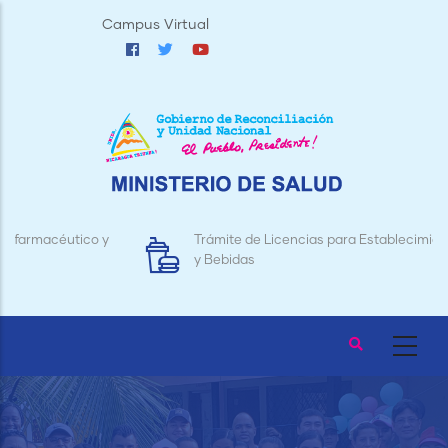
Pasar
Campus Virtual
al
contenido
principal
Trámite de Licencias para Establecimientos de Alimentos
y Bebidas