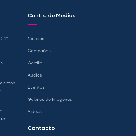
Centro de Medios
D-19
Noticias
Campañas
os
Cartilla
Audios
mientos
Eventos
e
Galerías de Imágenes
e
Videos
tro
Contacto