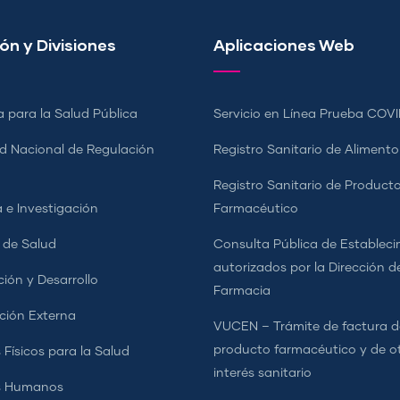
ón y Divisiones
Aplicaciones Web
a para la Salud Pública
Servicio en Línea Prueba COVI
d Nacional de Regulación
Registro Sanitario de Alimento
a
Registro Sanitario de Product
 e Investigación
Farmacéutico
s de Salud
Consulta Pública de Estableci
autorizados por la Dirección d
ción y Desarrollo
Farmacia
ción Externa
VUCEN – Trámite de factura d
producto farmacéutico y de o
 Físicos para la Salud
interés sanitario
s Humanos