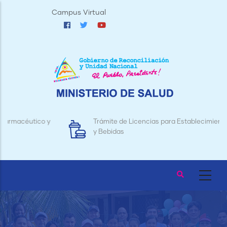
Pasar
Campus Virtual
al
contenido
principal
Trámite de Licencias para Establecimientos de Alimentos
y Bebidas