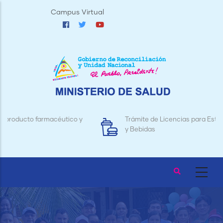
Pasar
Campus Virtual
al
contenido
principal
o y
Trámite de Licencias para Establecimientos de Aliment
y Bebidas