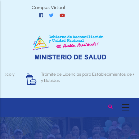
Pasar
Campus Virtual
al
contenido
principal
Trámite de Licencias para Establecimientos de Alimentos
y Bebidas