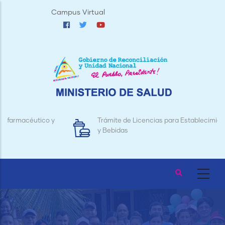
Pasar
Campus Virtual
al
contenido
principal
Trámite de Licencias para Establecimientos de Alimentos
y Bebidas