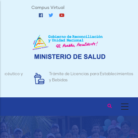
Pasar
Campus Virtual
al
contenido
principal
Trámite de Licencias para Establecimientos de Alimentos
y Bebidas