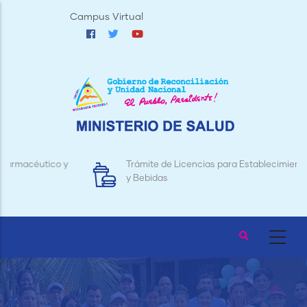
Pasar
Campus Virtual
al
contenido
principal
Trámite de Licencias para Establecimientos de Alimentos
y Bebidas