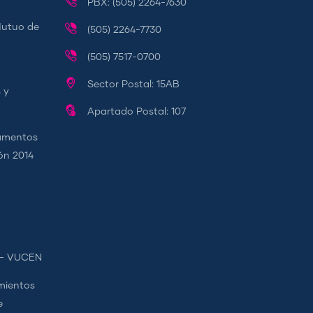
PBX: (505) 2264-7630
Mutuo de
(505) 2264-7730
(505) 7517-0700
Sector Postal: 15AB
 y
Apartado Postal: 107
camentos
ión 2014
s - VUCEN
mientos
e