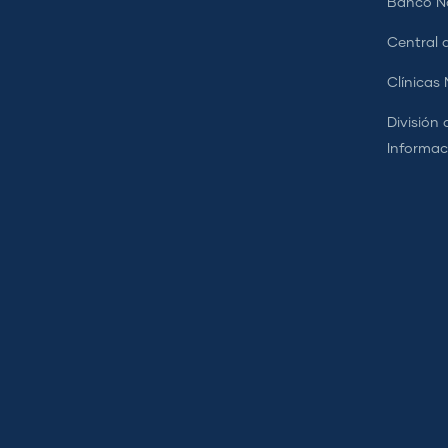
Banco Na
Central d
Clínicas
División 
Informac