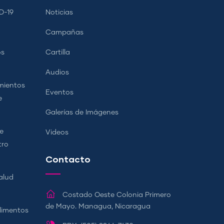
D-19
Noticias
Campañas
os
Cartilla
Audios
mientos
Eventos
e
Galerías de Imágenes
e
Videos
tro
Contacto
alud
Costado Oeste Colonia Primero
de Mayo. Managua, Nicaragua
Alimentos