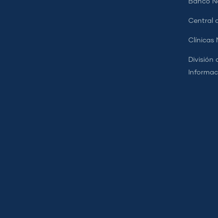
Banco Na
Central d
Clínicas
División 
Informac