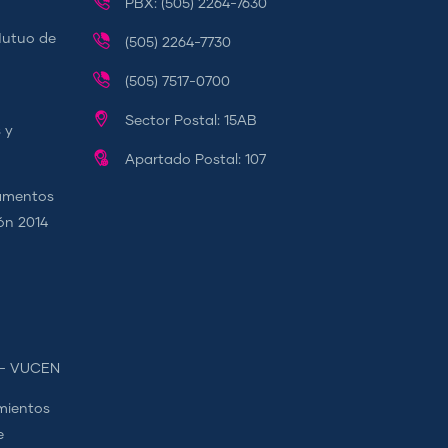
PBX: (505) 2264-7630
Mutuo de
(505) 2264-7730
(505) 7517-0700
Sector Postal: 15AB
 y
Apartado Postal: 107
camentos
ión 2014
s - VUCEN
mientos
e