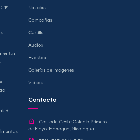
D-19
Noticias
Campañas
os
Cartilla
Audios
mientos
Eventos
e
Galerías de Imágenes
e
Videos
tro
Contacto
alud
Costado Oeste Colonia Primero
de Mayo. Managua, Nicaragua
Alimentos