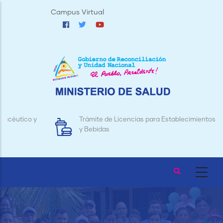
Pasar
Campus Virtual
al
contenido
principal
Trámite de Licencias para Establecimientos de Alimentos
y Bebidas