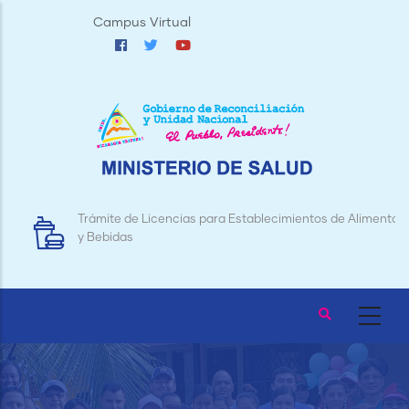
Pasar
Campus Virtual
al
contenido
principal
Trámite de Licencias para Establecimientos de Alimentos
y Bebidas