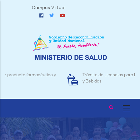
Pasar
Campus Virtual
al
contenido
principal
 y
Trámite de Licencias para Establecimientos de Alimento
y Bebidas