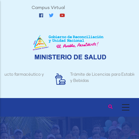
Pasar
Campus Virtual
al
contenido
principal
Trámite de Licencias para Establecimientos de Alimentos
y Bebidas