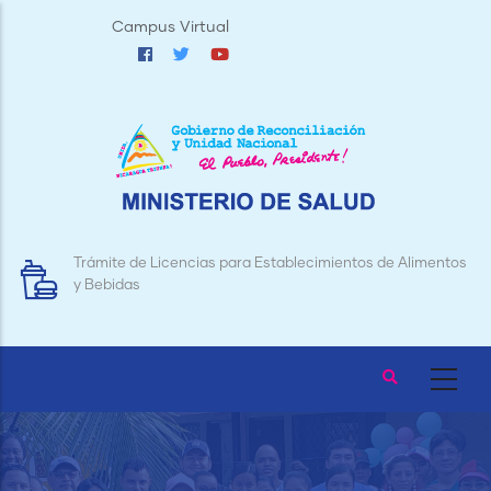
Pasar
Campus Virtual
al
contenido
principal
Trámite de Licencias para Establecimientos de Alimentos
y Bebidas