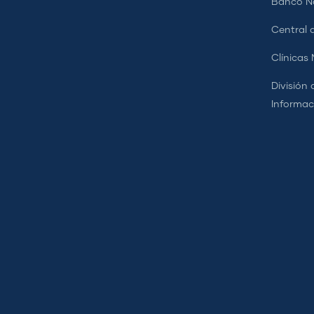
Banco Na
Central d
Clínicas
División 
Informac