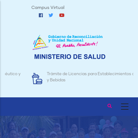
Pasar
Campus Virtual
al
contenido
principal
Trámite de Licencias para Establecimientos de Alimentos
y Bebidas