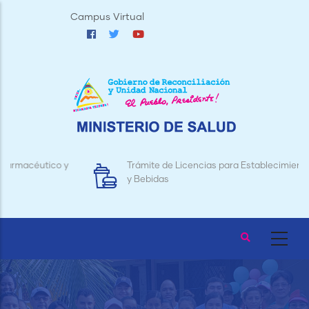
Pasar
Campus Virtual
al
contenido
principal
y
Trámite de Licencias para Establecimientos de Alimentos
y Bebidas