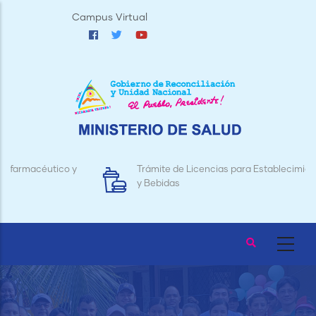
Pasar
Campus Virtual
al
contenido
principal
Trámite de Licencias para Establecimientos de Alimentos
y Bebidas