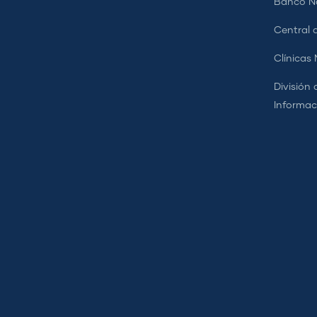
Banco Na
Central d
Clínicas
División 
Informac