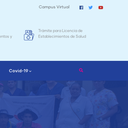
Campus Virtual
Trámite para Licencia de
Mapa d
s y
Establecimientos de Salud
Nicara
Covid-19