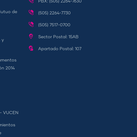
PBX: (505) 2264-7630
Mutuo de
(505) 2264-7730
(505) 7517-0700
Sector Postal: 15AB
 y
Apartado Postal: 107
camentos
ión 2014
s - VUCEN
mientos
e