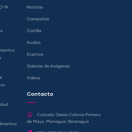
D-19
Noticias
Campañas
os
Cartilla
Audios
mientos
Eventos
e
Galerías de Imágenes
e
Videos
tro
Contacto
alud
Costado Oeste Colonia Primero
de Mayo. Managua, Nicaragua
Alimentos