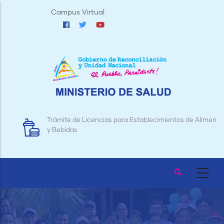
Pasar
Campus Virtual
al
contenido
principal
Trámite de Licencias para Establecimientos de Alimentos
y Bebidas