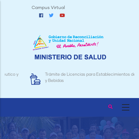
Pasar
Campus Virtual
al
contenido
principal
Trámite de Licencias para Establecimientos de Alimentos
y Bebidas