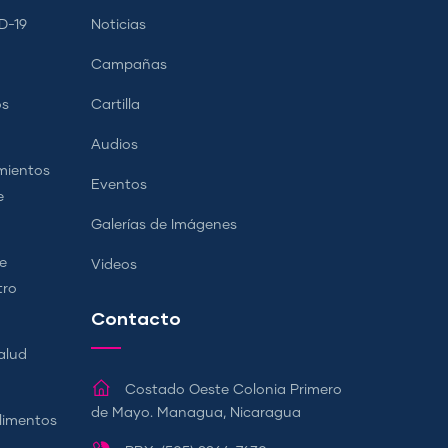
D-19
Noticias
Campañas
os
Cartilla
Audios
mientos
Eventos
e
Galerías de Imágenes
e
Videos
tro
Contacto
alud
Costado Oeste Colonia Primero
de Mayo. Managua, Nicaragua
Alimentos