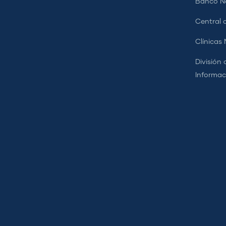
Banco Na
Central d
Clínicas
División 
Informac