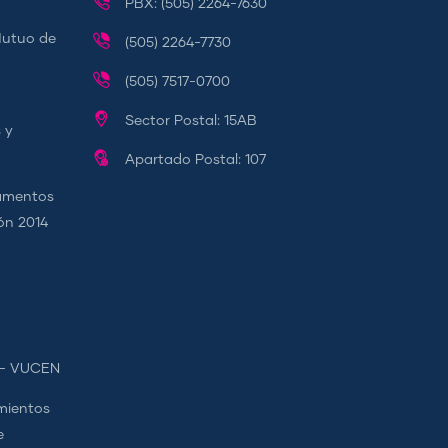
PBX: (505) 2264-7630
Mutuo de
(505) 2264-7730
(505) 7517-0700
Sector Postal: 15AB
 y
Apartado Postal: 107
camentos
ión 2014
s - VUCEN
mientos
e