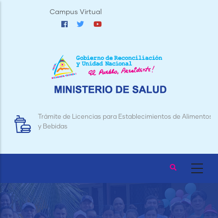
Pasar
Campus Virtual
al
contenido
principal
Trámite de Licencias para Establecimientos de Alimentos
y Bebidas