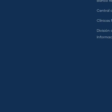
Banco Na
Central d
Clínicas
División 
Informac