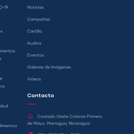
D-19
Noticias
Campañas
os
Cartilla
Audios
mientos
Eventos
e
Galerías de Imágenes
e
Videos
tro
Contacto
alud
Costado Oeste Colonia Primero
de Mayo. Managua, Nicaragua
Alimentos