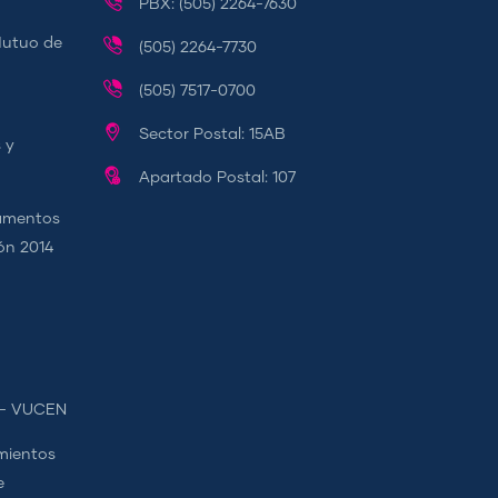
PBX: (505) 2264-7630
Mutuo de
(505) 2264-7730
(505) 7517-0700
Sector Postal: 15AB
 y
Apartado Postal: 107
camentos
ión 2014
s - VUCEN
mientos
e