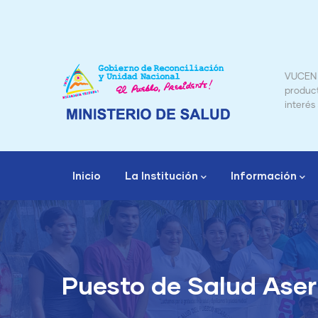
Pasar
al
contenido
principal
Médicos
VUCEN – Trámite de factura de
producto farmacéutico y de otro
interés sanitario
Navegación
principal
Inicio
La Institución
Información
Autoridad Nacional de Regu
División de
Puesto de Salud Aser