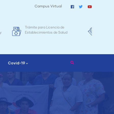
Campus Virtual
e
Mapa de Mortalidad Materna en
T
ud
Nicaragua
Covid-19