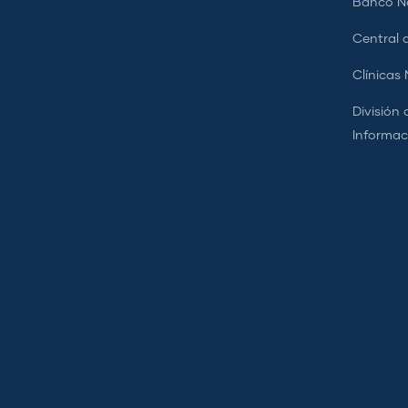
Banco Na
Central d
Clínicas
División 
Informac