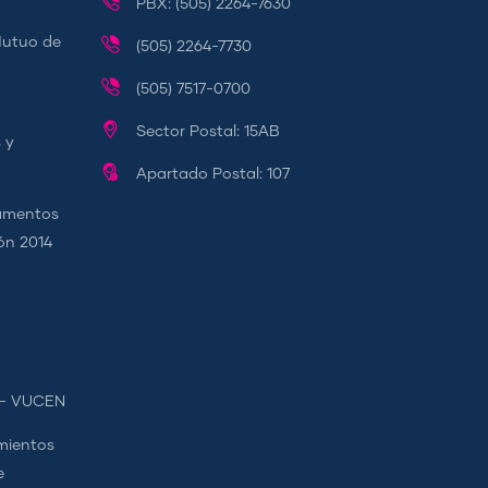
PBX: (505) 2264-7630
Mutuo de
(505) 2264-7730
(505) 7517-0700
Sector Postal: 15AB
 y
Apartado Postal: 107
camentos
ión 2014
s - VUCEN
mientos
e