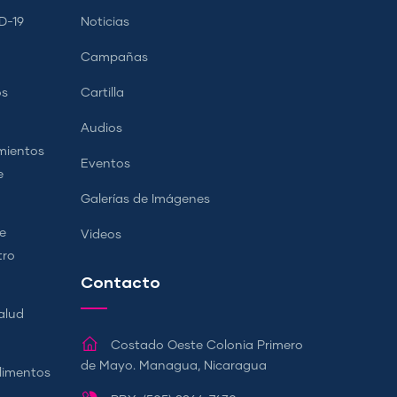
D-19
Noticias
Campañas
os
Cartilla
Audios
mientos
Eventos
e
Galerías de Imágenes
e
Videos
tro
Contacto
alud
Costado Oeste Colonia Primero
de Mayo. Managua, Nicaragua
Alimentos