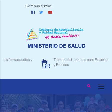
Pasar
Campus Virtual
al
contenido
principal
Trámite de Licencias para Establecimientos de Alimentos
y Bebidas