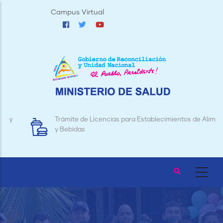
Pasar
Campus Virtual
al
contenido
principal
Trámite de Licencias para Establecimientos de Alimentos
y Bebidas