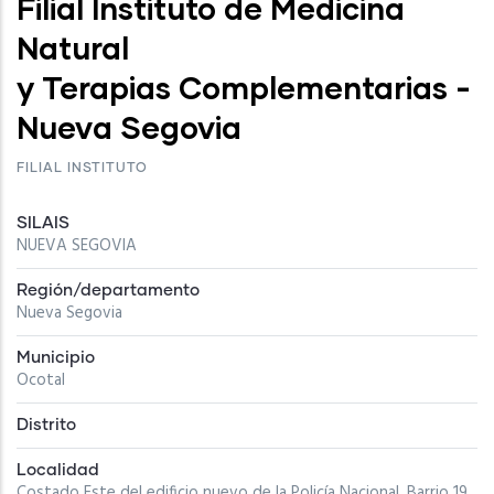
Filial Instituto de Medicina
Natural
y Terapias Complementarias -
Nueva Segovia
FILIAL INSTITUTO
SILAIS
NUEVA SEGOVIA
Región/departamento
Nueva Segovia
Municipio
Ocotal
Distrito
Localidad
Costado Este del edificio nuevo de la Policía Nacional, Barrio 19