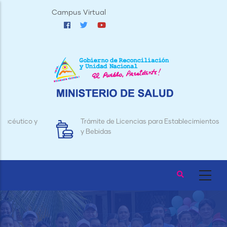
Pasar
Campus Virtual
al
contenido
principal
Trámite de Licencias para Establecimientos de Alimentos
y Bebidas