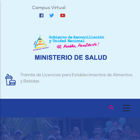
Pasar
Campus Virtual
al
contenido
principal
Trámite de Licencias para Establecimientos de Alimentos
y Bebidas