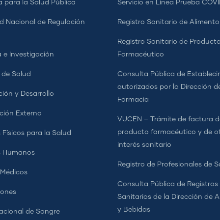
a para la Salud Pública
Servicio en Línea Prueba COVI
d Nacional de Regulación
Registro Sanitario de Alimento
a
Registro Sanitario de Product
 e Investigación
Farmacéutico
s de Salud
Consulta Pública de Estableci
autorizados por la Dirección d
ción y Desarrollo
Farmacia
ción Externa
VUCEN – Trámite de factura d
producto farmacéutico y de o
 Físicos para la Salud
interés sanitario
s Humanos
Registro de Profesionales de S
 Médicos
Consulta Pública de Registros
iones
Sanitarios de la Dirección de 
y Bebidas
cional de Sangre