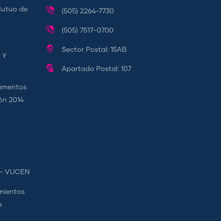
Mutuo de
(505) 2264-7730
(505) 7517-0700
Sector Postal: 15AB
 y
Apartado Postal: 107
camentos
ión 2014
s - VUCEN
mientos
e