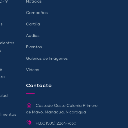
D-19
Noticias
Campañas
os
Cartilla
Audios
mientos
Eventos
e
Galerías de Imágenes
e
Videos
tro
Contacto
alud
Costado Oeste Colonia Primero
de Mayo. Managua, Nicaragua
Alimentos
PBX: (505) 2264-7630